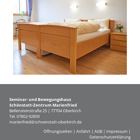
Tagungsräume
Gästezimmer
Verpflegung
Tagungspauschalen
&
Preise
Haus
&
Lage
Anfrage
Seminar- und Bewegungshaus
Schönstatt-Zentrum Marienfried
Feste
Bellensteinstraße 25 | 77704 Oberkirch
Tel. 07802-92850
Kapellen
marienfried@schoenstatt-oberkirch.de
Gastronomie
Öffnungszeiten
|
Anfahrt
|
AGB
|
Impressum
|
Datenschutzerklärung