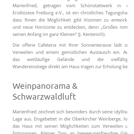
Tagungsräume
Marienfried, getragen vom Schönstattwerk in der
Erzdiözese Freiburg e.V., ist ein christliches Tagungshaus,
Gästezimmer
dass Ihnen die Möglichkeit gibt Visionen zu entwickeln
Verpflegung
und neue Horizonte zu entdecken, denn „Großes nimmt
seinen Anfang im ganz Kleinen“ (J. Kentenich).
Tagungspauschalen
&
Die offene Cafeteria mit Ihrer Sonnenterasse lädt zum
Preise
Verweilen und einem gemütlichen Austausch ein. Auch
das weitläufige Gelände und die vielfältigen
Haus
Wandereinstiege direkt am Haus tragen zur Erholung bei.
&
Lage
Weinpanorama &
Anfrage
Schwarzwaldluft
Feste
Marienfried zeichnet sich besonders durch seine idyllische
Kapellen
Lage aus. Eingebettet in die Oberkircher Weinberge, lockt
Gastronomie
das Haus mit seinen Möglichkeiten zum Verweilen und
Entspannen. Kleiner Tipp an bewegungsfreudige Gäste: