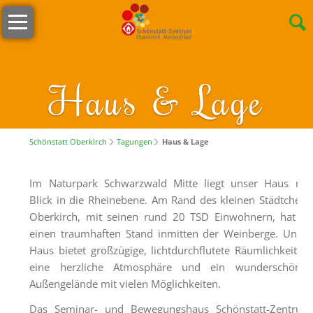
Navigation
Willkommen
überspringen
Öffnungszeiten
s
Haus & Lage
´Lädele
Cafeteria
&
Schönstatt Oberkirch
Tagungen
Haus & Lage
Terrasse
Im Naturpark Schwarzwald Mitte liegt unser Haus mit
Unser
Blick in die Rheinebene. Am Rand des kleinen Städtchens
Team
Oberkirch, mit seinen rund 20 TSD Einwohnern, hat es
Stellenangebote
einen traumhaften Stand inmitten der Weinberge. Unser
Haus bietet großzügige, lichtdurchflutete Räumlichkeiten,
Nachhaltigkeit
eine herzliche Atmosphäre und ein wunderschönes
Außengelände mit vielen Möglichkeiten.
Tagungen
Das Seminar- und Bewegungshaus Schönstatt-Zentrum