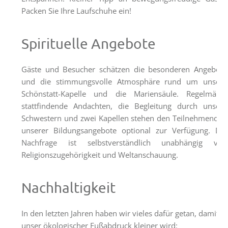
Räumlichkeiten
Packen Sie Ihre Laufschuhe ein!
Gästezimmer
Spirituelle Angebote
Haus
&
Gäste und Besucher schätzen die besonderen Angebote
Lage
und die stimmungsvolle Atmosphäre rund um unsere
Anfrage
Schönstatt-Kapelle und die Mariensäule. Regelmäßig
stattfindende Andachten, die Begleitung durch unsere
Schönstatt
Schwestern und zwei Kapellen stehen den Teilnehmenden
unserer Bildungsangebote optional zur Verfügung. Die
Was
Nachfrage ist selbstverständlich unabhängig von
ist
Religionszugehörigkeit und Weltanschauung.
Schönstatt?
Schönstatt-
Nachhaltigkeit
Zentrum
Marienfried
In den letzten Jahren haben wir vieles dafür getan, damit
Schönstattbewegung
unser ökologischer Fußabdruck kleiner wird: