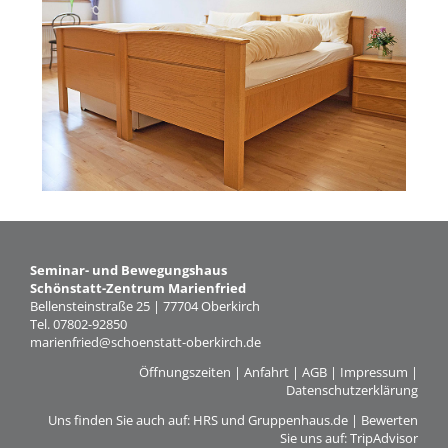
Tagungsräume
Gästezimmer
Verpflegung
Tagungspauschalen
&
Preise
Haus
&
Lage
Seminar- und Bewegungshaus
Schönstatt-Zentrum Marienfried
Anfrage
Bellensteinstraße 25 | 77704 Oberkirch
Tel. 07802-92850
Feste
marienfried@schoenstatt-oberkirch.de
Öffnungszeiten
|
Anfahrt
|
AGB
|
Impressum
|
Kapellen
Datenschutzerklärung
Gastronomie
Uns finden Sie auch auf:
HRS
und
Gruppenhaus.de
| Bewerten
Sie uns auf:
TripAdvisor