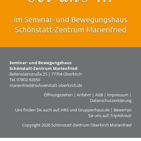
Tagungsräume
Gästezimmer
im Seminar- und Bewegungshaus
Verpflegung
Schönstatt-Zentrum Marienfried
Tagungspauschalen
&
Preise
Seminar- und Bewegungshaus
Haus
Schönstatt-Zentrum Marienfried
Bellensteinstraße 25 | 77704 Oberkirch
&
Tel. 07802-92850
Lage
marienfried@schoenstatt-oberkirch.de
Anfrage
Öffnungszeiten
|
Anfahrt
|
AGB
|
Impressum
|
Datenschutzerklärung
Feste
Uns finden Sie auch auf:
HRS
und
Gruppenhaus.de
| Bewerten
Sie uns auf:
TripAdvisor
Kapellen
Copyright 2026 Schönstatt-Zentrum Oberkirch Marienfried
Gastronomie