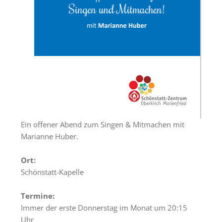
Räumlichkeiten
Gästezimmer
Haus
&
Lage
Anfrage
Schönstatt
Ein offener Abend zum Singen & Mitmachen mit
Was
Marianne Huber.
ist
Schönstatt?
Ort:
Schönstatt-Kapelle
Schönstatt-
Zentrum
Termine:
Marienfried
Immer der erste Donnerstag im Monat um 20:15
Schönstattbewegung
Uhr