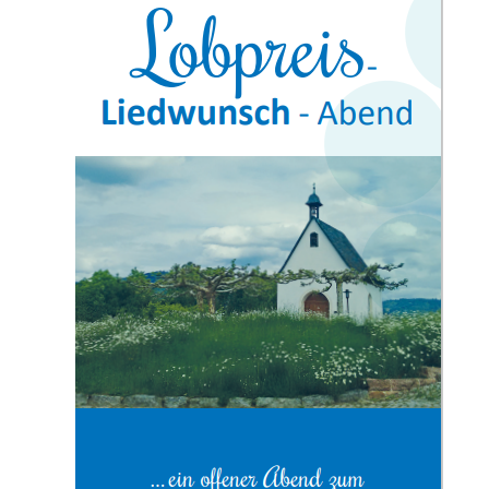
Tagungsräume
Gästezimmer
Verpflegung
Tagungspauschalen
&
Preise
Haus
&
Lage
Anfrage
Feste
Kapellen
Gastronomie