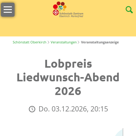
Navigation
Willkommen
überspringen
Öffnungszeiten
s
´Lädele
Schönstatt Oberkirch
Veranstaltungen
Veranstaltungsanzeige
Cafeteria
Lobpreis
&
Terrasse
Liedwunsch-Abend
Unser
2026
Team
Stellenangebote
Do. 03.12.2026, 20:15
Nachhaltigkeit
Tagungen