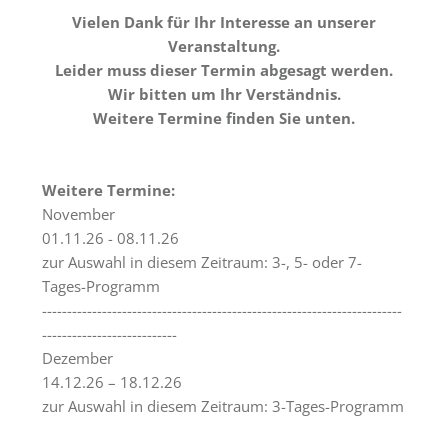
Tagungsräume
Vielen Dank für Ihr Interesse an unserer
Gästezimmer
Veranstaltung.
Leider muss dieser Termin abgesagt werden.
Verpflegung
Wir bitten um Ihr Verständnis.
Weitere Termine finden Sie unten.
Tagungspauschalen
&
Preise
Weitere Termine:
Haus
November
&
01.11.26 - 08.11.26
Lage
zur Auswahl in diesem Zeitraum: 3-, 5- oder 7-
Tages-Programm
Anfrage
------------------------------------------------------------------------
---------------------------
Feste
Dezember
Kapellen
14.12.26 – 18.12.26
zur Auswahl in diesem Zeitraum: 3-Tages-Programm
Gastronomie