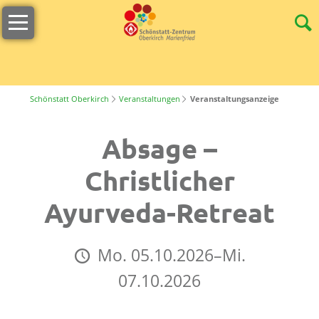
Navigation
Willkommen
überspringen
Öffnungszeiten
s
´Lädele
Schönstatt Oberkirch
Veranstaltungen
Veranstaltungsanzeige
Cafeteria
Absage –
&
Terrasse
Christlicher
Unser
Ayurveda-Retreat
Team
Stellenangebote
Mo. 05.10.2026–Mi.
Nachhaltigkeit
07.10.2026
Tagungen