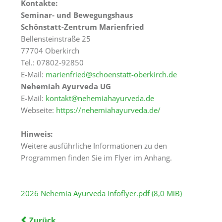
Kontakte:
Räumlichkeiten
Seminar- und Bewegungshaus
Gästezimmer
Schönstatt-Zentrum Marienfried
Bellensteinstraße 25
Haus
77704 Oberkirch
&
Tel.: 07802-92850
Lage
E-Mail:
marienfried@schoenstatt-oberkirch.de
Nehemiah Ayurveda UG
Anfrage
E-Mail:
kontakt@nehemiahayurveda.de
Schönstatt
Webseite:
https://nehemiahayurveda.de/
Was
Hinweis:
ist
Weitere ausführliche Informationen zu den
Schönstatt?
Programmen finden Sie im Flyer im Anhang.
Schönstatt-
Zentrum
2026 Nehemia Ayurveda Infoflyer.pdf
(8,0 MiB)
Marienfried
Schönstattbewegung
Zurück